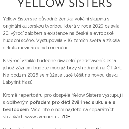
YELLOW SISTERS
Yellow Sisters je původně ženská vokální skupina s
originální autorskou tvorbou, která v roce 2025 oslavila
20. výročí založení a existence na české a evropské
hudební scéně. Vystupovala v 16 zemích světa a získala
několik mezinárodních ocenění.
K výročí vzniklo hudebně divadelní představení Cesta,
jehož záznam budete moci již brzy shlédnout na ČT Art.
Na podzim 2026 se můžete také těšit na novou desku
Labyrint hlasů.
Kromě repertoáru pro dospělé Yellow Sisters vystupují i
pořadem pro děti Zvěřinec s ukulele a
s oblíbeným
beatboxem
. Více info o něm najdete na separátních
stránkách www.zverinec.cz
ZDE