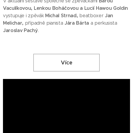
Bárou
V aktuální sestavě společně se zpěvačkami
Vaculíkovou, Lenkou Boháčovou a Lucií Hawou Goldin
Michal Strnad,
Jan
vystupuje i zpěvák
beatboxer
Melichar,
Jára Bárta
případně
pianista
a perkusista
Jaroslav Pachý
.
Více