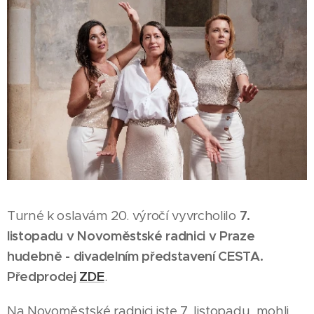
Turné k oslavám 20. výročí vyvrcholilo
7.
listopadu v Novoměstské radnici v Praze
hudebně - divadelním představení CESTA.
Předprodej
ZDE
.
Na Novoměstské radnici jste 7. listopadu mohli