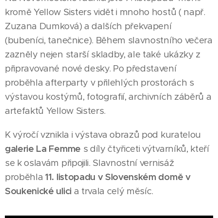
kromě Yellow Sisters vidět i mnoho hostů ( např.
Zuzana Dumková) a dalších překvapení
(bubeníci, tanečnice). Během slavnostního večera
zazněly nejen starší skladby, ale také ukázky z
připravované nové desky. Po představení
proběhla afterparty v přilehlých prostorách s
výstavou kostýmů, fotografií, archivních záběrů a
artefaktů Yellow Sisters.
K výročí vznikla i výstava obrazů pod kuratelou
galerie La Femme
s díly čtyřiceti výtvarníků, kteří
se k oslavám připojili. Slavnostní vernisáž
proběhla
11. listopadu v Slovenském domě v
Soukenické ulici
a trvala celý měsíc.