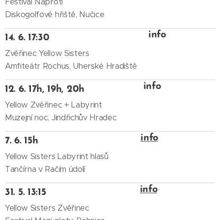
Festival Naproti
Diskogolfové hřiště, Nučice
info
14. 6. 17:30
Zvěřinec Yellow Sisters
Amfiteátr Rochus, Uherské Hradiště
info
12. 6. 17h, 19h, 20h
Yellow Zvěřinec + Labyrint
Muzejní noc, Jindřichův Hradec
info
7. 6. 15h
Yellow Sisters Labyrint hlasů
Tančírna v Račím údolí
info
31. 5. 13:15
Yellow Sisters Zvěřinec