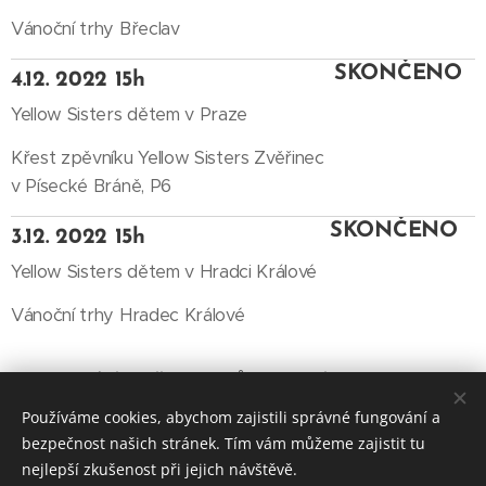
Vánoční trhy Břeclav
SKONČENO
4.12. 2022 15h
Yellow Sisters dětem v Praze
Křest zpěvníku Yellow Sisters Zvěřinec
v Písecké Bráně, P6
SKONČENO
3.12. 2022 15h
Yellow Sisters dětem v Hradci Králové
Vánoční trhy Hradec Králové
Kompletní historii koncertů Yellow Sisters od roku
2005 najdete na
www.yellowsisters.com
Používáme cookies, abychom zajistili správné fungování a
bezpečnost našich stránek. Tím vám můžeme zajistit tu
nejlepší zkušenost při jejich návštěvě.